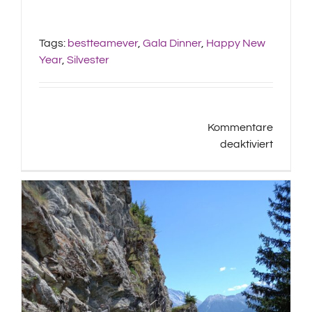
Tags:
bestteamever
,
Gala Dinner
,
Happy New
Year
,
Silvester
Kommentare
für
deaktiviert
Silveste
im
Waldhü