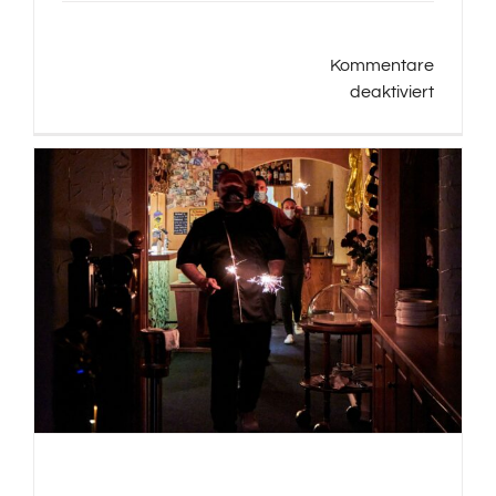
Kommentare
für
deaktiviert
Wande
zum
Märjele