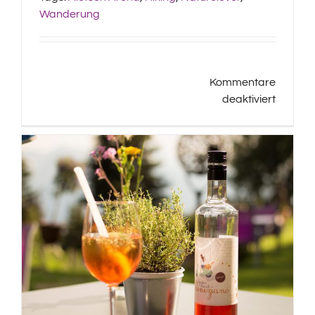
Wanderung
Kommentare
für
deaktiviert
Wande
Knebel