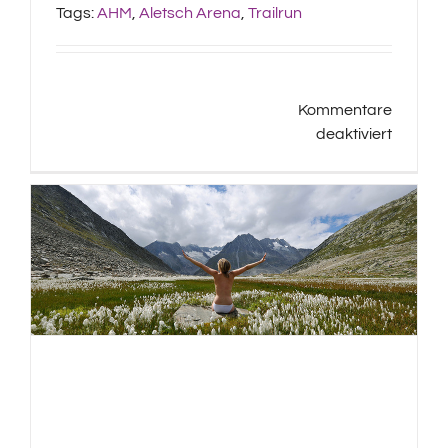
Tags:
AHM
,
Aletsch Arena
,
Trailrun
Kommentare
für
deaktiviert
Aletsch
Halbma
2024