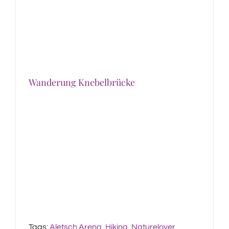
Wanderung Knebelbrücke
Tags:
Aletsch Arena
,
Hiking
,
Naturelover
,