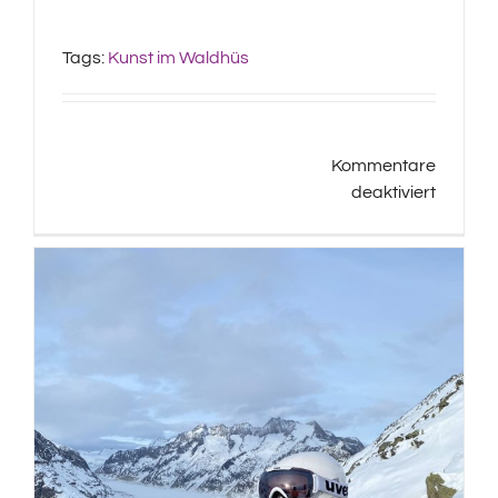
Tags:
Kunst im Waldhüs
Kommentare
für
deaktiviert
Goodb
Hippoc