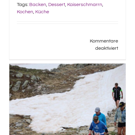
Tags:
Backen
,
Dessert
,
Kaiserschmarrn
,
Kochen
,
Küche
Kommentare
für
deaktiviert
Jörgs
Kaiser