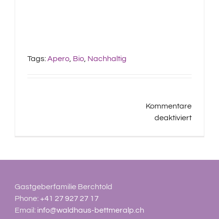
Tags:
Apero
,
Bio
,
Nachhaltig
Kommentare
für
deaktiviert
Apero
auf
der
Waldhü
Terrass
Gastgeberfamilie Berchtold
Phone:
+41 27 927 27 17
Email:
info@waldhaus-bettmeralp.ch