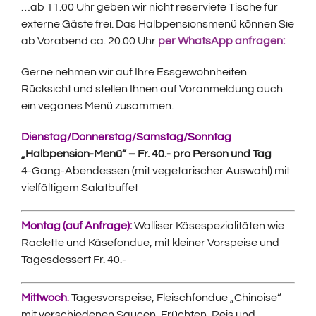
…ab 11.00 Uhr geben wir nicht reserviete Tische für
externe Gäste frei. Das Halbpensionsmenü können Sie
ab Vorabend ca. 20.00 Uhr
per WhatsApp anfragen:
Gerne nehmen wir auf Ihre Essgewohnheiten
Rücksicht und stellen Ihnen auf Voranmeldung auch
ein veganes Menü zusammen.
Dienstag/Donnerstag/Samstag/Sonntag
„Halbpension-Menü“ – Fr. 40.- pro Person und Tag
4-Gang-Abendessen (mit vegetarischer Auswahl) mit
vielfältigem Salatbuffet
Montag (auf Anfrage):
Walliser Käsespezialitäten wie
Raclette und Käsefondue, mit kleiner Vorspeise und
Tagesdessert Fr. 40.-
Mittwoch
:
Tagesvorspeise, Fleischfondue „Chinoise“
mit verschiedenen Saucen, Früchten, Reis und