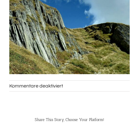
für
Kommentare deaktiviert
Wanderung
zum
Märjelensee
Share This Story, Choose Your Platform!
Facebook
Pinterest