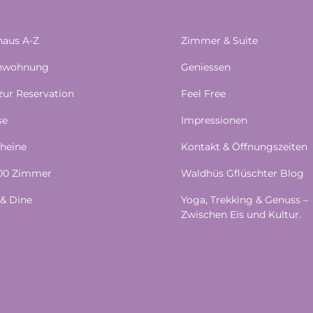
aus A-Z
Zimmer & Suite
enwohnung
Geniessen
 zur Reservation
Feel Free
se
Impressionen
heine
Kontakt & Öffnungszeiten
100 Zimmer
Waldhüs Gflüschter Blog
& Dine
Yoga, Trekking & Genuss –
Zwischen Eis und Kultur.