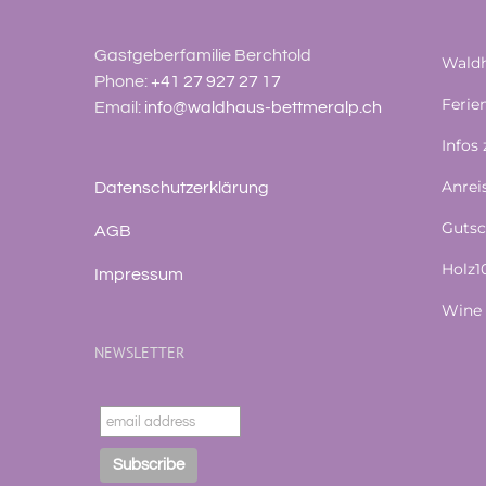
Gastgeberfamilie Berchtold
Waldh
Phone:
+41 27 927 27 17
Feri
Email:
info@waldhaus-bettmeralp.ch
Infos
Anrei
Datenschutzerklärung
Gutsc
AGB
Holz
Impressum
Wine 
NEWSLETTER