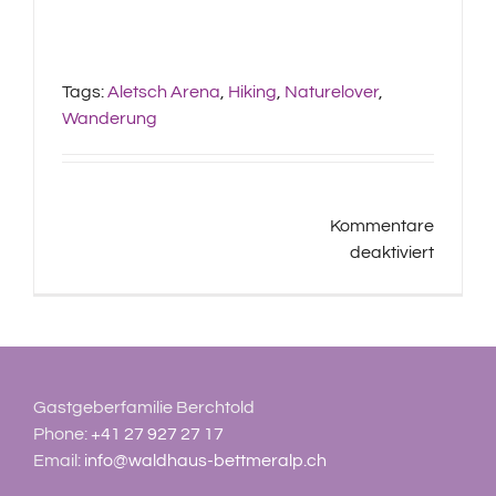
Tags:
Aletsch Arena
,
Hiking
,
Naturelover
,
Wanderung
Kommentare
für
deaktiviert
Wande
Knebel
Gastgeberfamilie Berchtold
Phone:
+41 27 927 27 17
Email:
info@waldhaus-bettmeralp.ch