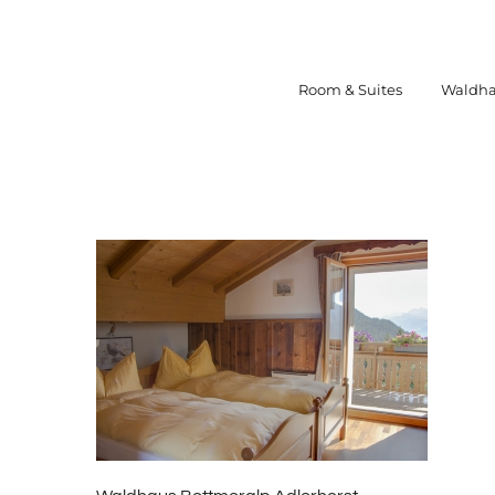
Skip
to
content
Room & Suites
Waldha