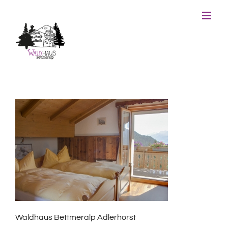
Skip
to
content
Waldhaus Bettmeralp Adlerhorst