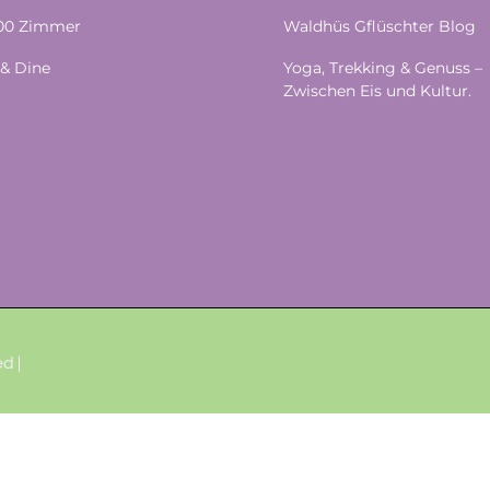
100 Zimmer
Waldhüs Gflüschter Blog
& Dine
Yoga, Trekking & Genuss –
Zwischen Eis und Kultur.
d |
DE
EN
FR