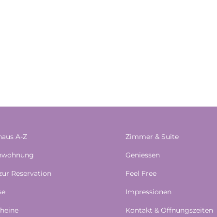
aus A-Z
Zimmer & Suite
enwohnung
Geniessen
 zur Reservation
Feel Free
se
Impressionen
heine
Kontakt & Öffnungszeiten