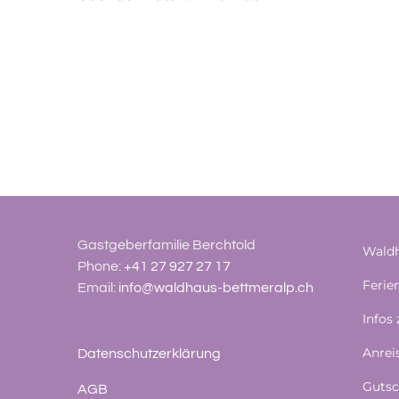
Gastgeberfamilie Berchtold
Waldh
Phone:
+41 27 927 27 17
Feri
Email:
info@waldhaus-bettmeralp.ch
Infos
Anrei
Datenschutzerklärung
Gutsc
AGB