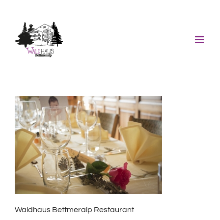
Skip
to
content
Waldhaus Bettmeralp Restaurant