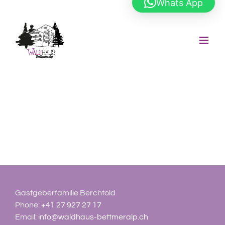
Whats App
Zum
Inhalt
springen
Gastgeberfamilie Berchtold
Phone:
+41 27 927 27 17
Email:
info@waldhaus-bettmeralp.ch