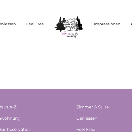
eniessen
Feel Free
Impressionen
aus A-Z
Zimmer & Suite
enwohnung
Geniessen
 zur Reservation
Feel Free