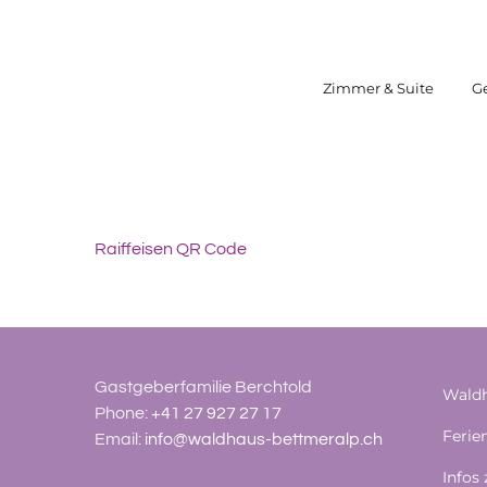
Zum
Inhalt
springen
Zimmer & Suite
G
Raiffeisen QR Code
Gastgeberfamilie Berchtold
Waldh
Phone:
+41 27 927 27 17
Feri
Email:
info@waldhaus-bettmeralp.ch
Infos