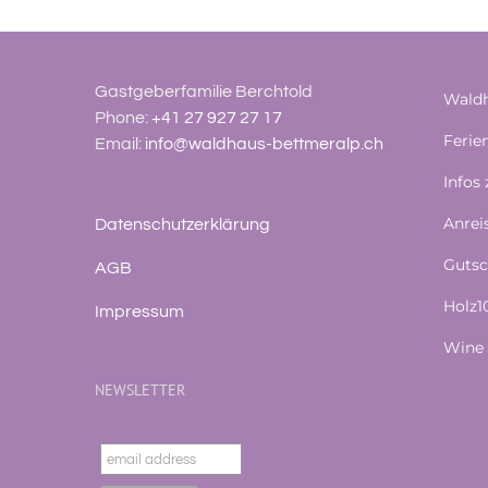
Gastgeberfamilie Berchtold
Waldh
Phone:
+41 27 927 27 17
Feri
Email:
info@waldhaus-bettmeralp.ch
Infos
Anrei
Datenschutzerklärung
Gutsc
AGB
Holz
Impressum
Wine 
NEWSLETTER