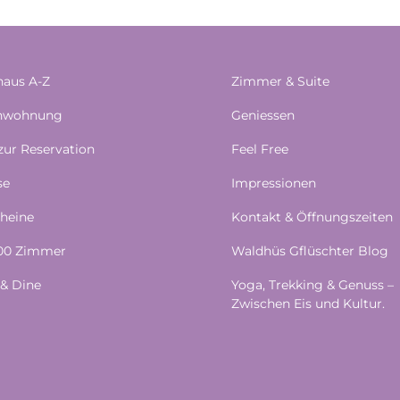
aus A-Z
Zimmer & Suite
enwohnung
Geniessen
 zur Reservation
Feel Free
se
Impressionen
heine
Kontakt & Öffnungszeiten
100 Zimmer
Waldhüs Gflüschter Blog
& Dine
Yoga, Trekking & Genuss –
Zwischen Eis und Kultur.