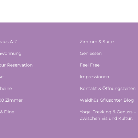
aus A-Z
Zimmer & Suite
enwohnung
Geniessen
 zur Reservation
Feel Free
se
Impressionen
heine
Kontakt & Öffnungszeiten
100 Zimmer
Waldhüs Gflüschter Blog
& Dine
Yoga, Trekking & Genuss –
Zwischen Eis und Kultur.