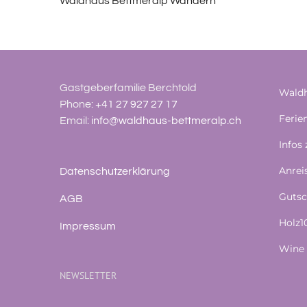
Waldhaus Bettmeralp Wandern
Gastgeberfamilie Berchtold
Waldh
Phone:
+41 27 927 27 17
Feri
Email:
info@waldhaus-bettmeralp.ch
Infos
Anrei
Datenschutzerklärung
Gutsc
AGB
Holz
Impressum
Wine 
NEWSLETTER