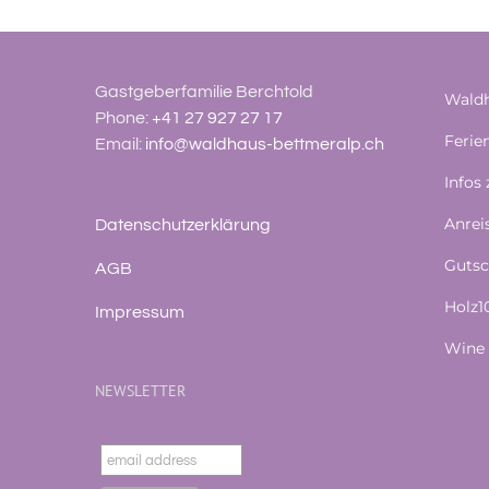
Gastgeberfamilie Berchtold
Waldh
Phone:
+41 27 927 27 17
Feri
Email:
info@waldhaus-bettmeralp.ch
Infos
Anrei
Datenschutzerklärung
Gutsc
AGB
Holz
Impressum
Wine 
NEWSLETTER