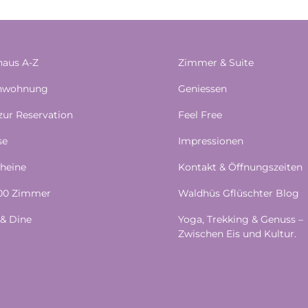
aus A-Z
Zimmer & Suite
enwohnung
Geniessen
 zur Reservation
Feel Free
se
Impressionen
heine
Kontakt & Öffnungszeiten
100 Zimmer
Waldhüs Gflüschter Blog
& Dine
Yoga, Trekking & Genuss –
Zwischen Eis und Kultur.