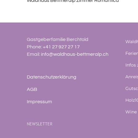
Waldhaus Bettmeralp Zimmer Romantica
Gastgeberfamilie Berchtold
Waldh
Phone:
+41 27 927 27 17
Feri
Email:
info@waldhaus-bettmeralp.ch
Infos
Anrei
Datenschutzerklärung
Gutsc
AGB
Holz
Impressum
Wine 
NEWSLETTER