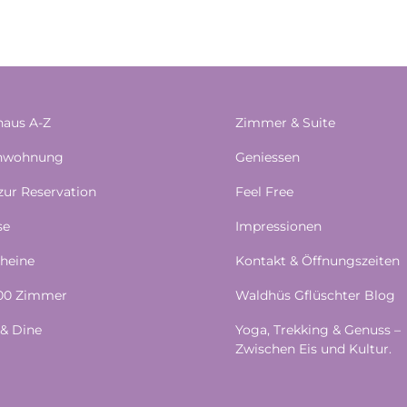
aus A-Z
Zimmer & Suite
enwohnung
Geniessen
 zur Reservation
Feel Free
se
Impressionen
heine
Kontakt & Öffnungszeiten
100 Zimmer
Waldhüs Gflüschter Blog
& Dine
Yoga, Trekking & Genuss –
Zwischen Eis und Kultur.