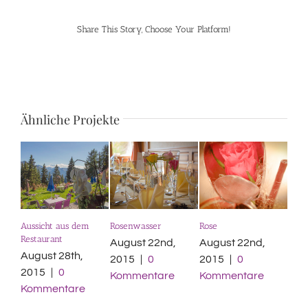
Share This Story, Choose Your Platform!
Facebook
Pinterest
Ähnliche Projekte
Aussicht aus dem
Rosenwasser
Rose
Tisc
Restaurant
August 22nd,
August 22nd,
Aug
August 28th,
2015
|
0
2015
|
0
201
2015
|
0
Kommentare
Kommentare
Ko
Kommentare