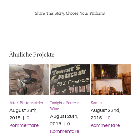
Share This Story, Choose Your Platform!
Facebook
Pinterest
Ähnliche Projekte
Alter Plattenspieler
Tonight’s Forecast
Kamin
Reze
Wine
August 28th,
August 22nd,
Aug
August 28th,
2015
|
0
2015
|
0
201
2015
|
0
Kommentare
Kommentare
Ko
Kommentare